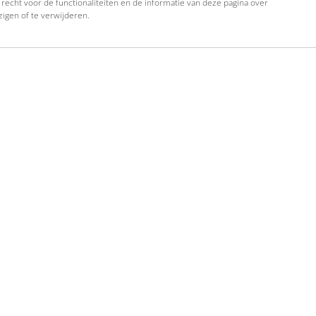
 recht voor de functionaliteiten en de informatie van deze pagina over
zigen of te verwijderen.
terug naar boven
rartiesten
DJ's
Pronkstukken
Zoek een Oktoberfeest artiest, groep of act.