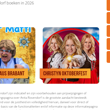
dorf boeken in 2026
 aus Brabant
CHRISTYN Oktoberfest
dorf zijn indicatief en zijn voorbehouden aan prijswijzigingen of
ngspagina over Anita Rosendorf is de grootste aandacht besteedt.
d voor de juistheid en volledigheid hiervan, danwel voor direct of
 basis van de functionaliteiten en/of informatie op deze informatiepagina