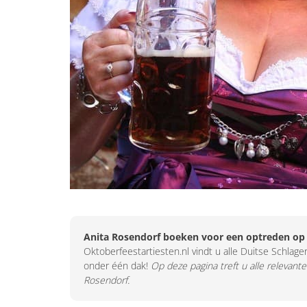
Anita Rosendorf boeken voor een optreden op
Oktoberfeestartiesten.nl vindt u alle Duitse Schlager
onder één dak!
Op deze pagina treft u alle relevante
Rosendorf.