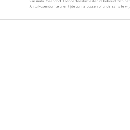
van Anita Rosendorf. Oktoberfeestartiesten.nl behoudt zich het
Anita Rosendorf te allen tijde aan te passen of anderszins te wij
Oktoberfeestbands
Schlage