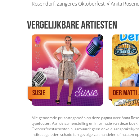
Rosendorf, Zangeres Oktoberfest, √ Anita Rosen
Vergelijkbare artiesten
Susie
Der Matti
Alle genoemde prijscategorieën op deze pagina over Anita Rosen
typefouten. Aan de samenstelling en informatie van deze boeki
Oktoberfeestartiesten.nl aanvaardt geen enkele aansprakelijkhei
indirect geleden schade ten gevolge van handelen of nalaten op