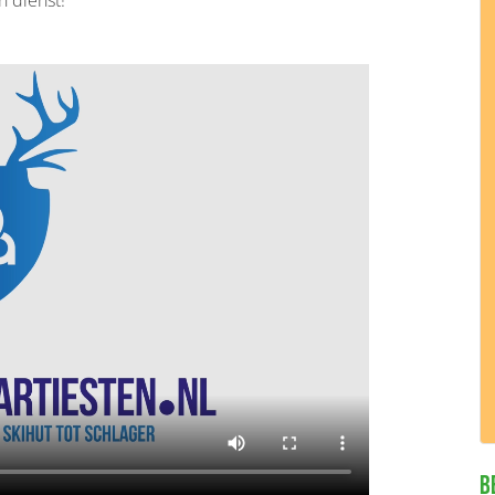
n dienst!
B