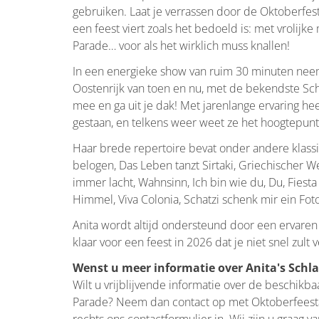
gebruiken. Laat je verrassen door de Oktoberfe
een feest viert zoals het bedoeld is: met vrolijke
Parade… voor als het wirklich muss knallen!
In een energieke show van ruim 30 minuten neem
Oostenrijk van toen en nu, met de bekendste Schl
mee en ga uit je dak! Met jarenlange ervaring he
gestaan, en telkens weer weet ze het hoogtepun
Haar brede repertoire bevat onder andere klassi
belogen, Das Leben tanzt Sirtaki, Griechischer W
immer lacht, Wahnsinn, Ich bin wie du, Du, Fiest
Himmel, Viva Colonia, Schatzi schenk mir ein F
Anita wordt altijd ondersteund door een ervaren g
klaar voor een feest in 2026 dat je niet snel zult 
Wenst u meer informatie over Anita's Schl
Wilt u vrijblijvende informatie over de beschikba
Parade? Neem dan contact op met Oktoberfeesta