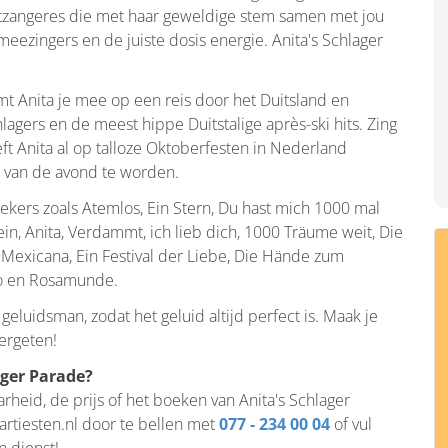
stzangeres die met haar geweldige stem samen met jou
 meezingers en de juiste dosis energie. Anita's Schlager
t Anita je mee op een reis door het Duitsland en
agers en de meest hippe Duitstalige après-ski hits. Zing
eft Anita al op talloze Oktoberfesten in Nederland
t van de avond te worden.
ekers zoals Atemlos, Ein Stern, Du hast mich 1000 mal
ein, Anita, Verdammt, ich lieb dich, 1000 Träume weit, Die
a Mexicana, Ein Festival der Liebe, Die Hände zum
oto en Rosamunde.
eluidsman, zodat het geluid altijd perfect is. Maak je
vergeten!
ager Parade?
arheid, de prijs of het boeken van Anita's Schlager
rtiesten.nl door te bellen met
077 - 234 00 04
of vul