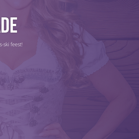
ade
-ski feest!