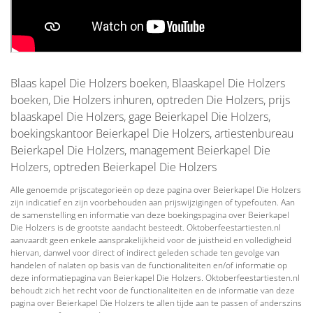
Blaas kapel Die Holzers boeken, Blaaskapel Die Holzers
boeken, Die Holzers inhuren, optreden Die Holzers, prijs
blaaskapel Die Holzers, gage Beierkapel Die Holzers,
boekingskantoor Beierkapel Die Holzers, artiestenbureau
Beierkapel Die Holzers, management Beierkapel Die
Holzers, optreden Beierkapel Die Holzers
Alle genoemde prijscategorieën op deze pagina over Beierkapel Die Holzers
zijn indicatief en zijn voorbehouden aan prijswijzigingen of typefouten. Aan
de samenstelling en informatie van deze boekingspagina over Beierkapel
Die Holzers is de grootste aandacht besteedt. Oktoberfeestartiesten.nl
aanvaardt geen enkele aansprakelijkheid voor de juistheid en volledigheid
hiervan, danwel voor direct of indirect geleden schade ten gevolge van
handelen of nalaten op basis van de functionaliteiten en/of informatie op
deze informatiepagina van Beierkapel Die Holzers. Oktoberfeestartiesten.nl
behoudt zich het recht voor de functionaliteiten en de informatie van deze
pagina over Beierkapel Die Holzers te allen tijde aan te passen of anderszins