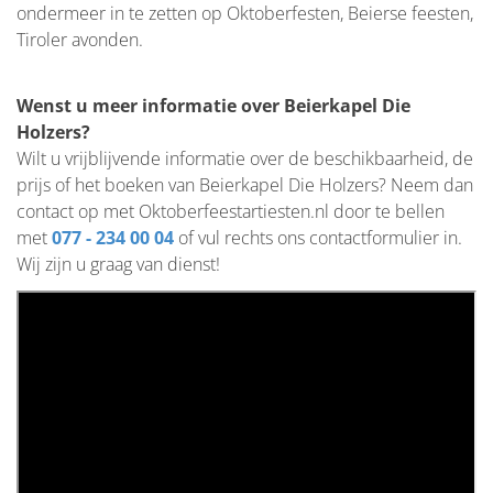
ondermeer in te zetten op Oktoberfesten, Beierse feesten,
Tiroler avonden.
Wenst u meer informatie over Beierkapel Die
Holzers?
Wilt u vrijblijvende informatie over de beschikbaarheid, de
prijs of het boeken van Beierkapel Die Holzers? Neem dan
contact op met Oktoberfeestartiesten.nl door te bellen
met
077 - 234 00 04
of vul rechts ons contactformulier in.
Wij zijn u graag van dienst!