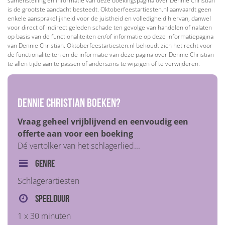
samenstelling en informatie van deze boekingspagina over Dennie Christian
is de grootste aandacht besteedt. Oktoberfeestartiesten.nl aanvaardt geen
enkele aansprakelijkheid voor de juistheid en volledigheid hiervan, danwel
voor direct of indirect geleden schade ten gevolge van handelen of nalaten
op basis van de functionaliteiten en/of informatie op deze informatiepagina
van Dennie Christian. Oktoberfeestartiesten.nl behoudt zich het recht voor
de functionaliteiten en de informatie van deze pagina over Dennie Christian
te allen tijde aan te passen of anderszins te wijzigen of te verwijderen.
Dennie Christian boeken?
Vraag geheel vrijblijvend en eenvoudig een
offerte aan voor een boeking
Dé vertolker van het schlagerlied...
Genre
Schlagerartiesten
Speelduur
1 x 30 minuten