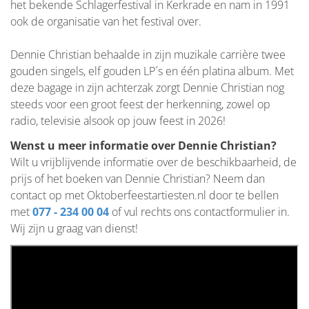
het bekende Schlagerfestival in Kerkrade en nam in 1991
ook de organisatie van het festival over.
Dennie Christian behaalde in zijn muzikale carrière twee
gouden singels, elf gouden LP´s en één platina album. Met
deze bagage in zijn achterzak zorgt Dennie Christian nog
steeds voor een groot feest der herkenning, zowel op
radio, televisie alsook op jouw feest in 2026!
Wenst u meer informatie over Dennie Christian?
Wilt u vrijblijvende informatie over de beschikbaarheid, de
prijs of het boeken van Dennie Christian? Neem dan
contact op met Oktoberfeestartiesten.nl door te bellen
met
077 - 234 00 04
of vul rechts ons contactformulier in.
Wij zijn u graag van dienst!