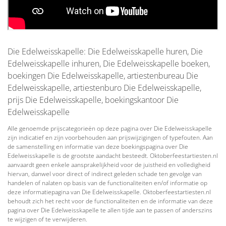
Die Edelweisskapelle: Die Edelweisskapelle huren, Die
Edelweisskapelle inhuren, Die Edelweisskapelle boeken,
boekingen Die Edelweisskapelle, artiestenbureau Die
Edelweisskapelle, artiestenburo Die Edelweisskapelle,
prijs Die Edelweisskapelle, boekingskantoor Die
Edelweisskapelle
Alle genoemde prijscategorieën op deze pagina over Die Edelweisskapelle
zijn indicatief en zijn voorbehouden aan prijswijzigingen of typefouten. Aan
de samenstelling en informatie van deze boekingspagina over Die
Edelweisskapelle is de grootste aandacht besteedt. Oktoberfeestartiesten.nl
aanvaardt geen enkele aansprakelijkheid voor de juistheid en volledigheid
hiervan, danwel voor direct of indirect geleden schade ten gevolge van
handelen of nalaten op basis van de functionaliteiten en/of informatie op
deze informatiepagina van Die Edelweisskapelle. Oktoberfeestartiesten.nl
behoudt zich het recht voor de functionaliteiten en de informatie van deze
pagina over Die Edelweisskapelle te allen tijde aan te passen of anderszins
te wijzigen of te verwijderen.