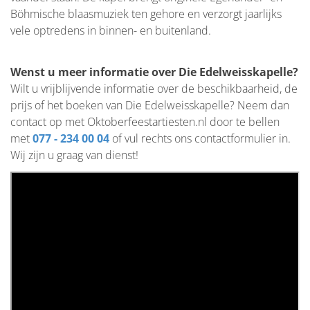
Böhmische blaasmuziek ten gehore en verzorgt jaarlijks
vele optredens in binnen- en buitenland.
Wenst u meer informatie over Die Edelweisskapelle?
Wilt u vrijblijvende informatie over de beschikbaarheid, de
prijs of het boeken van Die Edelweisskapelle? Neem dan
contact op met Oktoberfeestartiesten.nl door te bellen
met
077 - 234 00 04
of vul rechts ons contactformulier in.
Wij zijn u graag van dienst!