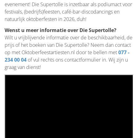
evenement! Die Supertolle is inzetbaar als podiumact voor
festivals, (bedrijfs)feesten, café-bar-discodancings en
natuurlijk oktoberfesten in 2026, duh!
Wenst u meer informatie over Die Supertolle?
Wilt u vrijblijvende informatie over de beschikbaarheid, de
prijs of het boeken van Die Supertolle? Neem dan contact
op met Oktoberfeestartiesten.nl door te bellen met
077 -
234 00 04
of vul rechts ons contactformulier in. Wij zijn u
graag van dienst!