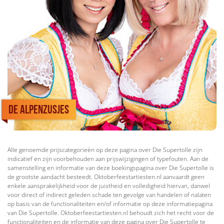
De Alpenzusjes
Alle genoemde prijscategorieën op deze pagina over Die Supertolle zijn
indicatief en zijn voorbehouden aan prijswijzigingen of typefouten. Aan de
samenstelling en informatie van deze boekingspagina over Die Supertolle is
de grootste aandacht besteedt. Oktoberfeestartiesten.nl aanvaardt geen
enkele aansprakelijkheid voor de juistheid en volledigheid hiervan, danwel
voor direct of indirect geleden schade ten gevolge van handelen of nalaten
op basis van de functionaliteiten en/of informatie op deze informatiepagina
van Die Supertolle. Oktoberfeestartiesten.nl behoudt zich het recht voor de
functionaliteiten en de informatie van deze pagina over Die Supertolle te