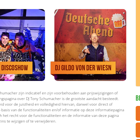
D. Discoshow
DJ Gildo von der Wiesn
umacher zijn indicatief en zijn voorbehouden aan prijswijzigingen of
B
ngspagina over DJ Tony Schumacher is de grootste aandacht besteedt.
d voor de juistheid en volledigheid hiervan, danwel voor direct of
 basis van de functionaliteiten en/of informatie op deze informatiepagina
 het recht voor de functionaliteiten en de informatie van deze pagina
ins te wijzigen of te verwijderen.