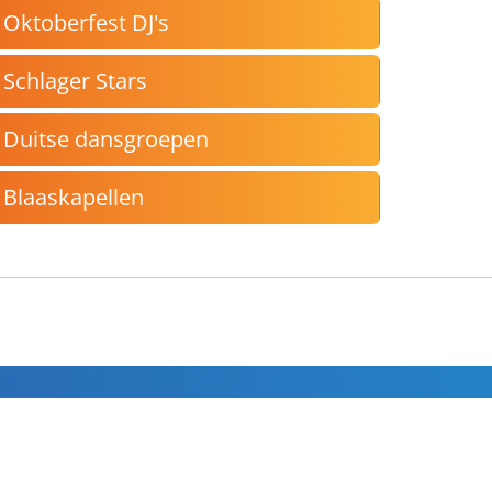
Oktoberfest DJ's
Schlager Stars
Duitse dansgroepen
Blaaskapellen