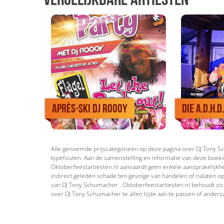
Après-ski DJ ROOOY
Die A.D.H.
Alle genoemde prijscategorieën op deze pagina over DJ Tony Sch
typefouten. Aan de samenstelling en informatie van deze boeki
Oktoberfeestartiesten.nl aanvaardt geen enkele aansprakelijkhei
indirect geleden schade ten gevolge van handelen of nalaten op
van DJ Tony Schumacher . Oktoberfeestartiesten.nl behoudt zich
over DJ Tony Schumacher te allen tijde aan te passen of andersz