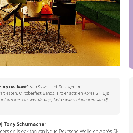
 op uw feest?
Van Ski-hut tot Schlager: bij
artiesten, Oktoberfest Bands, Tiroler acts en Après Ski-DJ’s
 informatie aan over de prijs, het boeken of inhuren van DJ
 DJ Tony Schumacher
gers en is ook fan van Neue Deutsche Welle en Après-Ski