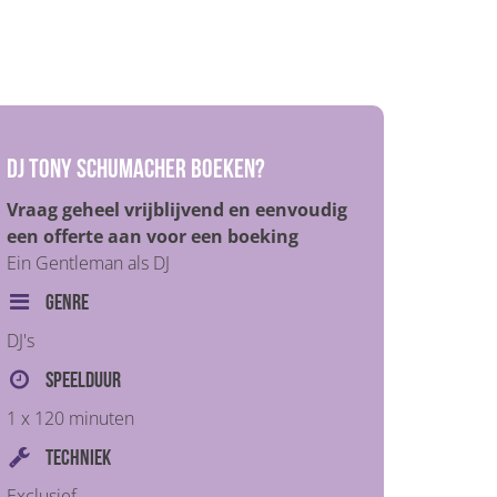
DJ Tony Schumacher boeken?
Vraag geheel vrijblijvend en eenvoudig
een offerte aan voor een boeking
Ein Gentleman als DJ
Genre
DJ's
Speelduur
1 x 120 minuten
Techniek
Exclusief