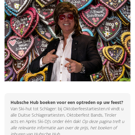
Hubsche Hub boeken voor een optreden op uw feest?
Van Ski-hut tot Schlager: bij Oktoberfeestartiesten.nl vindt u
alle Duitse Schlagerartiesten, Oktoberfest Bands, Tiroler
acts en Après Ski-DJ’s onder één dak!
Op deze pagina treft u
alle relevante informatie aan over de prijs, het boeken of
inhuren van Hubsche Hub.