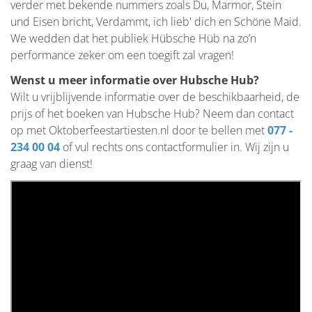
verder met bekende nummers zoals Du, Marmor, Stein
und Eisen bricht, Verdammt, ich lieb' dich en Schöne Maid.
We wedden dat het publiek Hübsche Hüb na zo’n
performance zeker om een toegift zal vragen!
Wenst u meer informatie over Hubsche Hub?
Wilt u vrijblijvende informatie over de beschikbaarheid, de
prijs of het boeken van Hubsche Hub? Neem dan contact
op met Oktoberfeestartiesten.nl door te bellen met
077 -
234 00 04
of vul rechts ons contactformulier in. Wij zijn u
graag van dienst!