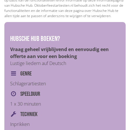
op basis van de functionaliteiten en/of informatie op deze informatiepagina
van Hubsche Hub. Oktoberfeestartiesten.nl behoudt zich het recht voor de
functionaliteiten en de informatie van deze pagina over Hubsche Hub te
allen tijde aan te passen of anderszins te wijzigen of te verwijderen.
Hubsche Hub boeken?
Vraag geheel vrijblijvend en eenvoudig een
offerte aan voor een boeking
Lustige liedern auf Deutsch
Genre
Schlagerartiesten
Speelduur
1 x 30 minuten
Techniek
Inprikken