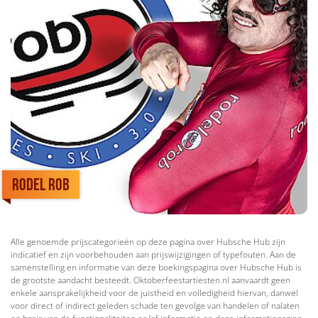
Rodel Rob
Alle genoemde prijscategorieën op deze pagina over Hubsche Hub zijn
indicatief en zijn voorbehouden aan prijswijzigingen of typefouten. Aan de
samenstelling en informatie van deze boekingspagina over Hubsche Hub is
de grootste aandacht besteedt. Oktoberfeestartiesten.nl aanvaardt geen
enkele aansprakelijkheid voor de juistheid en volledigheid hiervan, danwel
voor direct of indirect geleden schade ten gevolge van handelen of nalaten