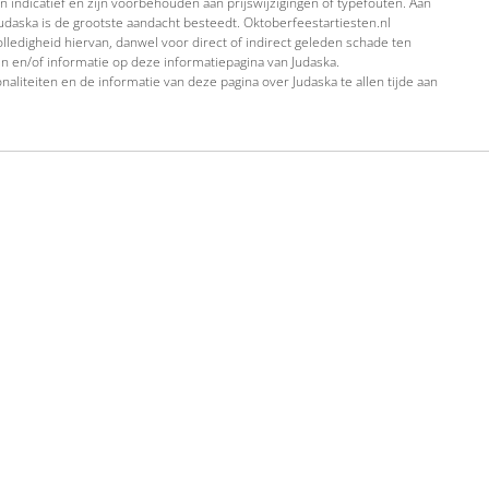
 indicatief en zijn voorbehouden aan prijswijzigingen of typefouten. Aan
udaska is de grootste aandacht besteedt. Oktoberfeestartiesten.nl
lledigheid hiervan, danwel voor direct of indirect geleden schade ten
en en/of informatie op deze informatiepagina van Judaska.
naliteiten en de informatie van deze pagina over Judaska te allen tijde aan
terug naar boven
rartiesten
DJ's
Pronkstukken