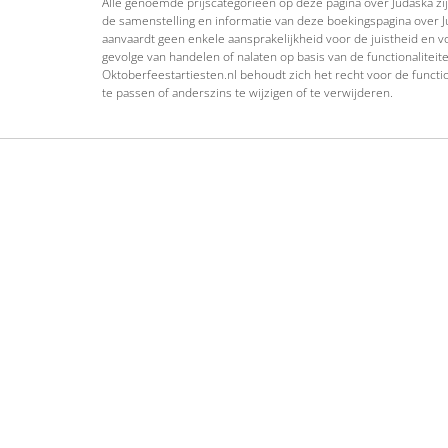
Alle genoemde prijscategorieën op deze pagina over Judaska zijn
de samenstelling en informatie van deze boekingspagina over J
aanvaardt geen enkele aansprakelijkheid voor de juistheid en vo
gevolge van handelen of nalaten op basis van de functionaliteit
Oktoberfeestartiesten.nl behoudt zich het recht voor de functio
te passen of anderszins te wijzigen of te verwijderen.
Oktoberfeestbands
Schlage