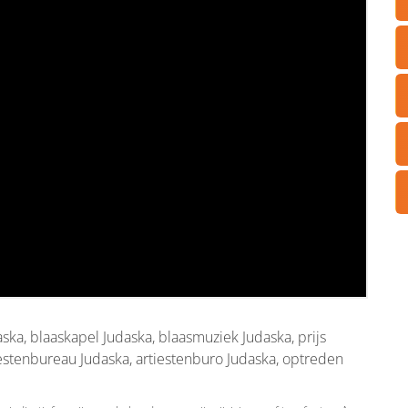
ka, blaaskapel Judaska, blaasmuziek Judaska, prijs
estenbureau Judaska, artiestenburo Judaska, optreden