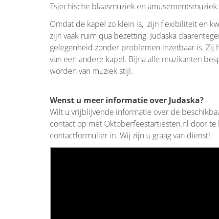
Tsjechische blaasmuziek en amusementsmuziek.
Omdat de kapel zo klein is, zijn flexibiliteit e
zijn vaak ruim qua bezetting. Judaska daarentege
gelegenheid zonder problemen inzetbaar is. Zij 
van een andere kapel. Bijna alle muzikanten bes
worden van muziek stijl.
Wenst u meer informatie over Judaska?
Wilt u vrijblijvende informatie over de beschikb
contact op met Oktoberfeestartiesten.nl door te
contactformulier in. Wij zijn u graag van dienst!