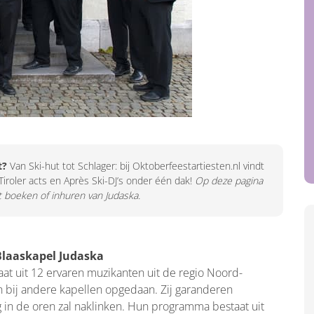
t?
Van Ski-hut tot Schlager: bij Oktoberfeestartiesten.nl vindt
Tiroler acts en Après Ski-DJ’s onder één dak!
Op deze pagina
het boeken of inhuren van Judaska.
Blaaskapel Judaska
aat uit 12 ervaren muzikanten uit de regio Noord-
 bij andere kapellen opgedaan. Zij garanderen
ang in de oren zal naklinken. Hun programma bestaat uit