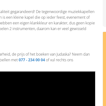
n kwaliteit gegarandeerd! De tegenwoordige muziekkapellen
n is een kleine kapel die op ieder feest, evenement of
hebben een eigen klankkleur en karakter, dus geen kopie
pelen 2 instrumenten, daarom kan er veel gewisseld
aarheid, de prijs of het boeken van Judaska? Neem dan
 bellen met
077 - 234 00 04
of vul rechts ons