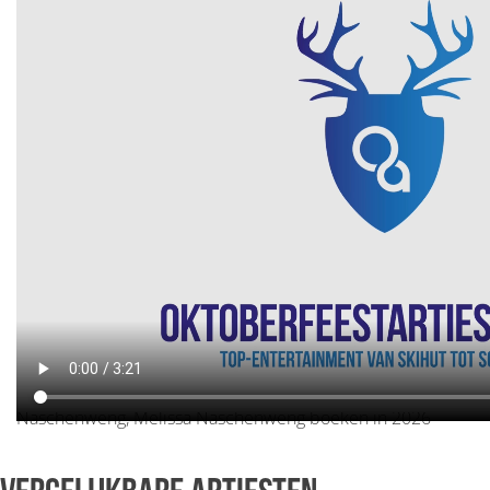
Melissa Naschenweng boeken, Melissa Naschenweng
inhuren, oktoberfest Melissa Naschenweng, harmonica
speler Melissa Naschenweng, prijs Melissa Naschenweng,
artiestenburo Melissa Naschenweng, artiestenbureau
Melissa Naschenweng, boekingskantoor Melissa
Naschenweng, Melissa Naschenweng boeken in 2026