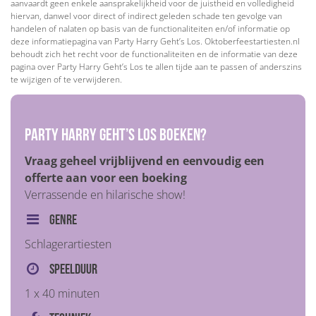
aanvaardt geen enkele aansprakelijkheid voor de juistheid en volledigheid
hiervan, danwel voor direct of indirect geleden schade ten gevolge van
handelen of nalaten op basis van de functionaliteiten en/of informatie op
deze informatiepagina van Party Harry Geht’s Los. Oktoberfeestartiesten.nl
behoudt zich het recht voor de functionaliteiten en de informatie van deze
pagina over Party Harry Geht’s Los te allen tijde aan te passen of anderszins
te wijzigen of te verwijderen.
Party Harry Geht’s Los boeken?
Vraag geheel vrijblijvend en eenvoudig een
offerte aan voor een boeking
Verrassende en hilarische show!
Genre
Schlagerartiesten
Speelduur
1 x 40 minuten