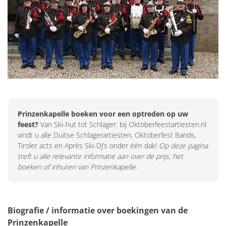
Prinzenkapelle boeken voor een optreden op uw
feest?
Van Ski-hut tot Schlager: bij Oktoberfeestartiesten.nl
vindt u alle Duitse Schlagerartiesten, Oktoberfest Bands,
Tiroler acts en Après Ski-DJ’s onder één dak!
Op deze pagina
treft u alle relevante informatie aan over de prijs, het
boeken of inhuren van Prinzenkapelle.
Biografie / informatie over boekingen van de
Prinzenkapelle