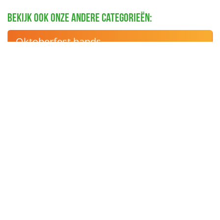
Bekijk ook onze andere categorieën:
Oktoberfest bands
Schlager artiesten
Oktoberfest DJ's
Schlager Stars
Duitse dansgroepen
Blaaskapellen