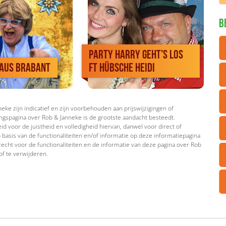
B
Party Harry Geht’s Los
 aus Brabant
Ft Hübsche Heidi
ke zijn indicatief en zijn voorbehouden aan prijswijzigingen of
ngspagina over Rob & Janneke is de grootste aandacht besteedt.
d voor de juistheid en volledigheid hiervan, danwel voor direct of
 basis van de functionaliteiten en/of informatie op deze informatiepagina
recht voor de functionaliteiten en de informatie van deze pagina over Rob
of te verwijderen.