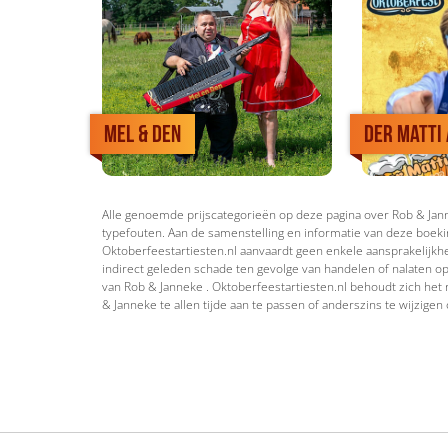
Mel & Den
Der Matti
Alle genoemde prijscategorieën op deze pagina over Rob & Janne
typefouten. Aan de samenstelling en informatie van deze boeki
Oktoberfeestartiesten.nl aanvaardt geen enkele aansprakelijkhei
indirect geleden schade ten gevolge van handelen of nalaten op
van Rob & Janneke . Oktoberfeestartiesten.nl behoudt zich het 
& Janneke te allen tijde aan te passen of anderszins te wijzigen 