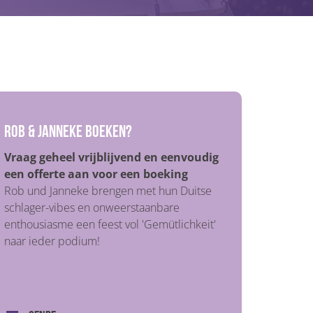
Rob & Janneke boeken?
Vraag geheel vrijblijvend en eenvoudig
een offerte aan voor een boeking
Rob und Janneke brengen met hun Duitse
schlager-vibes en onweerstaanbare
enthousiasme een feest vol 'Gemütlichkeit'
naar ieder podium!