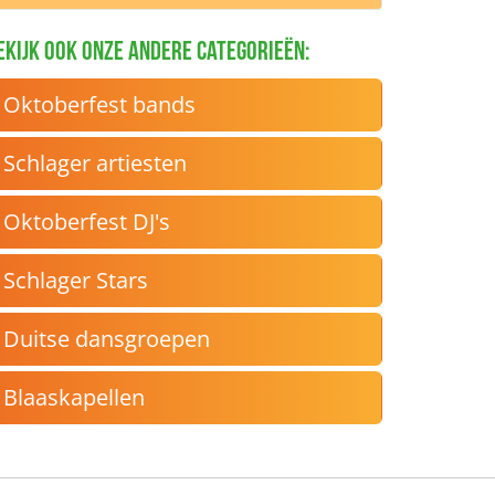
ekijk ook onze andere categorieën:
Oktoberfest bands
Schlager artiesten
Oktoberfest DJ's
Schlager Stars
Duitse dansgroepen
Blaaskapellen