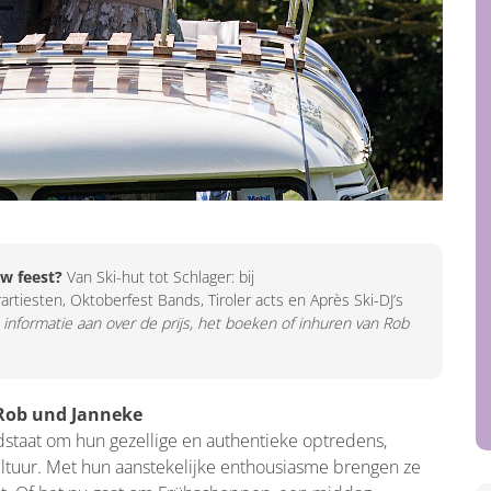
w feest?
Van Ski-hut tot Schlager: bij
artiesten, Oktoberfest Bands, Tiroler acts en Après Ski-DJ’s
e informatie aan over de prijs, het boeken of inhuren van Rob
 Rob und Janneke
staat om hun gezellige en authentieke optredens,
ultuur. Met hun aanstekelijke enthousiasme brengen ze