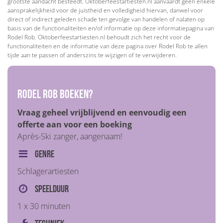
grootste aandacht besteedt. Oktoberfeestartiesten.nl aanvaardt geen enkele
aansprakelijkheid voor de juistheid en volledigheid hiervan, danwel voor
direct of indirect geleden schade ten gevolge van handelen of nalaten op
basis van de functionaliteiten en/of informatie op deze informatiepagina van
Rodel Rob. Oktoberfeestartiesten.nl behoudt zich het recht voor de
functionaliteiten en de informatie van deze pagina over Rodel Rob te allen
tijde aan te passen of anderszins te wijzigen of te verwijderen.
Rodel Rob boeken?
Vraag geheel vrijblijvend en eenvoudig een
offerte aan voor een boeking
Après-Ski zanger, aangenaam!
Genre
Schlagerartiesten
Speelduur
1 x 30 minuten