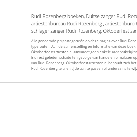
Rudi Rozenberg boeken, Duitse zanger Rudi Roze
artiestenbureau Rudi Rozenberg , artiestenburo
schlager zanger Rudi Rozenberg, Oktoberfest z
Alle genoemde prijscategorieën op deze pagina over Rudi Rozenb
typefouten. Aan de samenstelling en informatie van deze boeki
Oktoberfeestartiesten.nl aanvaardt geen enkele aansprakelijkhei
indirect geleden schade ten gevolge van handelen of nalaten op
van Rudi Rozenberg. Oktoberfeestartiesten.nl behoudt zich het 
Rudi Rozenberg te allen tijde aan te passen of anderszins te wij
Oktoberfeestbands
Schlage