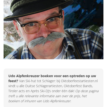
Udo Alpfenkreuzer boeken voor een optreden op uw
feest?
Van Ski-hut tot Schlager: bij Oktoberfeestartiesten.nl
vindt u alle Duitse Schlagerartiesten, Oktoberfest Bands,
Tiroler acts en Après Ski-DJ’s onder één dak!
Op deze pagina
treft u alle relevante informatie aan over de prijs, het
boeken of inhuren van Udo Alpfenkreuzer.