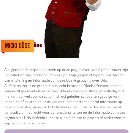
Micki Düse
Alle genoemde prijscategorieën op deze pagina over Udo Alpfenkreuzer zijn
indicatief en zijn voorbehouden aan prijswijzigingen of typefouten. Aan de
samenstelling en informatie van deze boekingspagina over Udo
Alpfenkreuzer is de grootste aandacht besteedt. Oktoberfeestartiesten.nl
aanvaardt geen enkele aansprakelijkheid voor de juistheid en volledigheid
hiervan, danwel voor direct of indirect geleden schade ten gevolge van
handelen of nalaten op basis van de functionaliteiten en/of informatie op
deze informatiepagina van Udo Alpfenkreuzer. Oktoberfeestartiesten.nl
behoudt zich het recht voor de functionaliteiten en de informatie van deze
pagina over Udo Alpfenkreuzer te allen tijde aan te passen of anderszins te
wijzigen of te verwijderen.