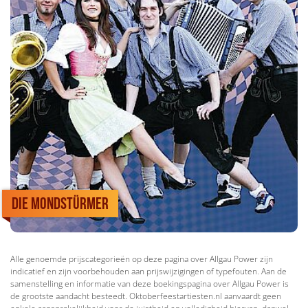
Die Mondstürmer
Alle genoemde prijscategorieën op deze pagina over Allgau Power zijn
indicatief en zijn voorbehouden aan prijswijzigingen of typefouten. Aan de
samenstelling en informatie van deze boekingspagina over Allgau Power is
de grootste aandacht besteedt. Oktoberfeestartiesten.nl aanvaardt geen