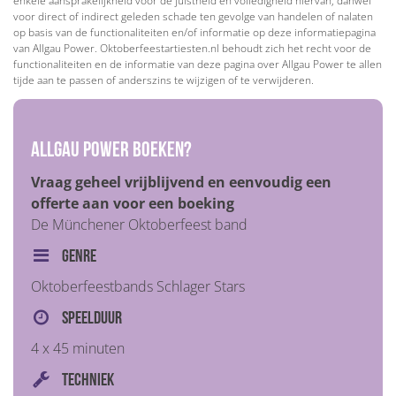
enkele aansprakelijkheid voor de juistheid en volledigheid hiervan, danwel
voor direct of indirect geleden schade ten gevolge van handelen of nalaten
op basis van de functionaliteiten en/of informatie op deze informatiepagina
van Allgau Power. Oktoberfeestartiesten.nl behoudt zich het recht voor de
functionaliteiten en de informatie van deze pagina over Allgau Power te allen
tijde aan te passen of anderszins te wijzigen of te verwijderen.
Allgau Power boeken?
Vraag geheel vrijblijvend en eenvoudig een
offerte aan voor een boeking
De Münchener Oktoberfeest band
Genre
Oktoberfeestbands Schlager Stars
Speelduur
4 x 45 minuten
Techniek