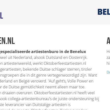
BEL
en.nl
A
gespecialiseerde artiestenburo in de Benelux
H
zowel uit Nederland, alsook Duitsland en Oostenrijk.
za
n artiestenwereld, werkt Oktoberfeestartiesten.nl
hi
erartiesten, bekende Duitse schlager sterren, tiroler
Be
ansgroepen die in dit genre vertegenwoordigd zijn. Want
erland en België veroverd. 'Auf geht’s, Volle Power en
ar de Duitse gemütlichkeit neemt alleen maar toe.
n draaien overuren. Oktoberfeestartiesten.nl heeft veel
lsook collega-artiestenbureau's de juiste ondersteuning bij
leverancier van Duitstalige artiesten is