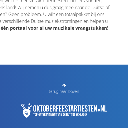
vrijwel de meeste Oktoberfeesten, Tiroler avonden,
 ons land! Wij nemen u dus graag mee naar de Duitse of
eken? Geen probleem. U wilt een totaalpakket bij ons
e verschillende Duitse muziekstromingen en helpen u
n portaal voor al uw muzikale vraagstukken!
terug naar boven