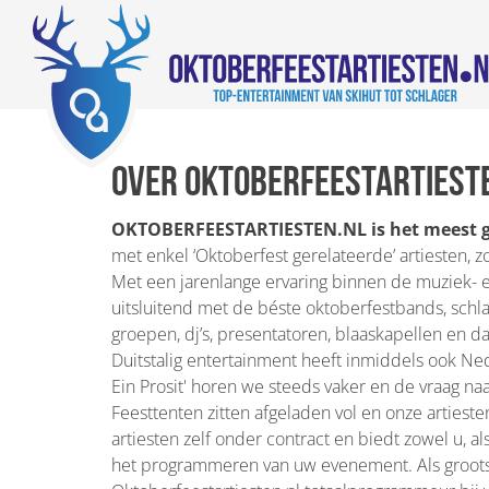
Over Oktoberfeestartiest
OKTOBERFEESTARTIESTEN.NL
is het meest 
met enkel ‘Oktoberfest gerelateerde’ artiesten, 
Met een jarenlange ervaring binnen de muziek- e
uitsluitend met de béste oktoberfestbands, schlag
groepen, dj’s, presentatoren, blaaskapellen en d
Duitstalig entertainment heeft inmiddels ook Ned
Ein Prosit' horen we steeds vaker en de vraag na
Feesttenten zitten afgeladen vol en onze artieste
artiesten zelf onder contract en biedt zowel u, a
het programmeren van uw evenement. Als grootste 