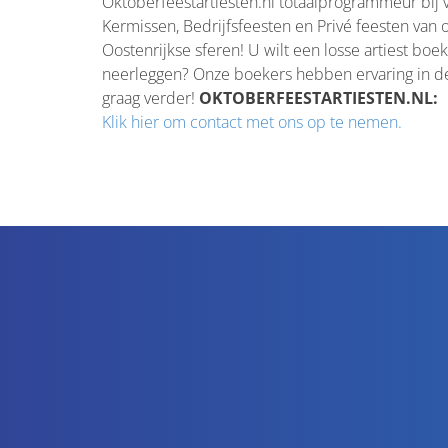
Oktoberfeestartiesten.nl totaalprogrammeur bij 
Kermissen, Bedrijfsfeesten en Privé feesten van
Oostenrijkse sferen! U wilt een losse artiest bo
neerleggen? Onze boekers hebben ervaring in d
graag verder!
OKTOBERFEESTARTIESTEN.NL: éé
Klik hier om contact met ons op te nemen.