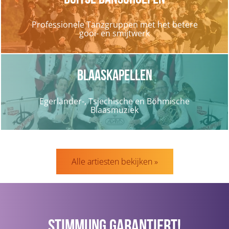
Professionele Tanzgruppen met het betere
gooi- en smijtwerk
Blaaskapellen
Egerländer-, Tsjechische en Böhmische
Blaasmuziek
Alle artiesten bekijken »
Stimmung Garantiert!