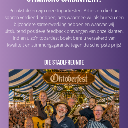
Pronkstukken zijn onze topartiesten! Artiesten die hun
sporen verdiend hebben; acts waarmee wij als bureau een
bijzondere samenwerking hebben en waarvan wij
uitsluitend positieve feedback ontvangen van onze klanten.
Indien u zo’n topartiest boekt bent u verzekerd van
kwaliteit en stimmungsgarantie tegen de scherpste prijs!
Die Stadlfreunde