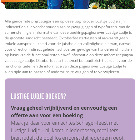
Alle genoemde prijscategorieën op deze pagina over Lustige Ludje zijn
indicatief en zijn voorbehouden aan prijswijzigingen of typefouten. Aan de
samenstelling en informatie van deze boekingspagina over Lustige Ludje is
de grootste aandacht besteedt. Oktoberfeestartiesten.nl aanvaardt geen
enkele aansprakelijkheid voor de juistheid en volledigheid hiervan, danwel
voor direct of indirect geleden schade ten gevolge van handelen of nalaten
op basis van de functionaliteiten en/of informatie op deze informatiepagina
van Lustige Ludje. Oktoberfeestartiesten.nl behoudt zich het recht voor de
functionaliteiten en de informatie van deze pagina over Lustige Ludje te
allen tijde aan te passen of anderszins te wijzigen of te verwijderen.
Lustige Ludje boeken?
Vraag geheel vrijblijvend en eenvoudig een
offerte aan voor een boeking
Maak je klaar voor ein echtes Schlager-feest met
Lustige Ludje – hij komt in lederhosen, met liters
bier, jodelt de boel los en zorgt dat iedereen roept: