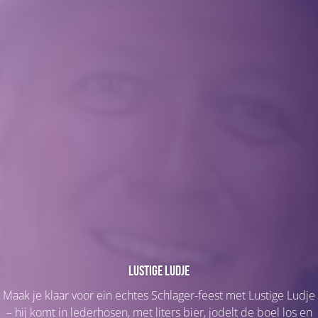
Lustige Ludje
Maak je klaar voor ein echtes Schlager-feest met Lustige Ludje
– hij komt in lederhosen, met liters bier, jodelt de boel los en