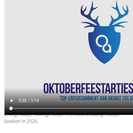
Lustige Ludje boeken, Lustige Ludje inhuren, boekingen
Lustige Ludje, schlagerzanger Lustige Ludjek , tiroler
muzikant Lustige Ludje, volksmuziek Lustige Ludje , prijs
Lustige Ludje , gage Lustige Ludje , artiestenburo Lustige
Ludje , artiestenbureau Lustige Ludje , management
Lustige Ludje , Lustige Ludje Tirol Sound, Lustige Ludje
boeken in 2026