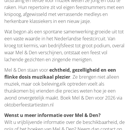
uitstraling en liefde voor muziek weten ze jong én oud te
raken. Hun repertoire zit vol eigen feestnummers met een
knipoog, afgewisseld met verrassende medleys en
herkenbare klassiekers in een nieuw jasje.
Wat begon als een spontane samenwerking groeide uit tot
een vaste waarde in het Nederlandse feestcircuit. Van
kroeg tot kermis, van bedrijfsfeest tot groot podium, overal
waar Mel & Den verschijnen, ontstaat een feest vol
lachende gezichten en zingende menigten.
Mel & Den staan voor
echtheid, gezelligheid en een
flinke dosis muzikaal plezier
. Ze brengen niet alleen
muziek, maar ook beleving,elk optreden voelt als
thuiskomen bij vrienden die precies weten hoe je een
avond onvergetelijk maakt. Boek Mel & Den voor 2026 via
oktoberfeestartiesten.nl
Wenst u meer informatie over Mel & Den?
Wilt u vrijblijvende informatie over de beschikbaarheid, de
prijs of het boeken van Mel & Den? Neem dan contact op