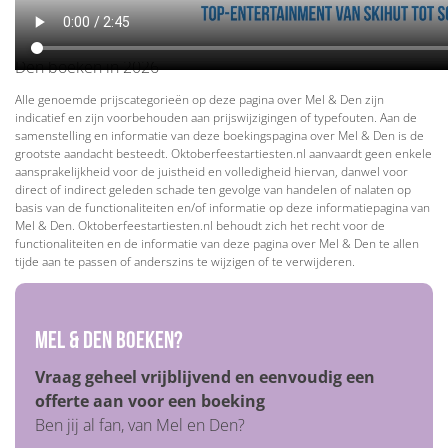
Den, artiestenburo Mel & Den , artiestenbureau Mel & Den
, management Mel & Den , Mel & Den Tirol Sound, Mel &
Den boeken in 2026
Alle genoemde prijscategorieën op deze pagina over Mel & Den zijn
indicatief en zijn voorbehouden aan prijswijzigingen of typefouten. Aan de
samenstelling en informatie van deze boekingspagina over Mel & Den is de
grootste aandacht besteedt. Oktoberfeestartiesten.nl aanvaardt geen enkele
aansprakelijkheid voor de juistheid en volledigheid hiervan, danwel voor
direct of indirect geleden schade ten gevolge van handelen of nalaten op
basis van de functionaliteiten en/of informatie op deze informatiepagina van
Mel & Den. Oktoberfeestartiesten.nl behoudt zich het recht voor de
functionaliteiten en de informatie van deze pagina over Mel & Den te allen
tijde aan te passen of anderszins te wijzigen of te verwijderen.
Mel & Den boeken?
Vraag geheel vrijblijvend en eenvoudig een
offerte aan voor een boeking
Ben jij al fan, van Mel en Den?