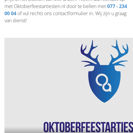
met Oktoberfeestartiesten.nl door te bellen met
077 - 234
00 04
of vul rechts ons contactformulier in. Wij zijn u graag
van dienst!
Mel & Den boeken, Mel & Den inhuren, boekingen Mel &
Den, schlagerzanger Mel & Den, tiroler muzikant Mel &
Den, volksmuziek Mel & Den , prijs Mel & Den , gage Mel &