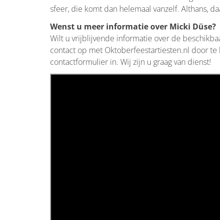
sfeer, die komt dan helemaal vanzelf. Althans, da
Wenst u meer informatie over Micki Düse?
Wilt u vrijblijvende informatie over de beschikb
contact op met Oktoberfeestartiesten.nl door te
contactformulier in. Wij zijn u graag van dienst!