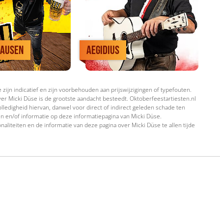
hausen
Aegidius
zijn indicatief en zijn voorbehouden aan prijswijzigingen of typefouten.
er Micki Düse is de grootste aandacht besteedt. Oktoberfeestartiesten.nl
lledigheid hiervan, danwel voor direct of indirect geleden schade ten
en en/of informatie op deze informatiepagina van Micki Düse.
naliteiten en de informatie van deze pagina over Micki Düse te allen tijde