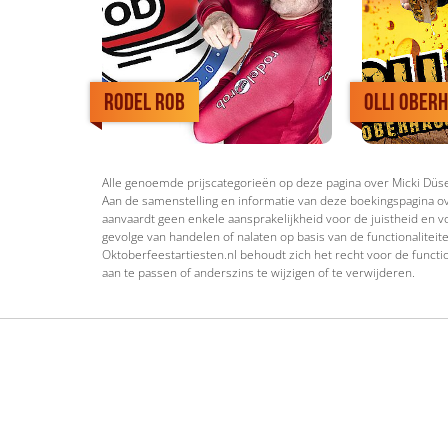
Rodel Rob
Olli Ober
Alle genoemde prijscategorieën op deze pagina over Micki Düse 
Aan de samenstelling en informatie van deze boekingspagina ov
aanvaardt geen enkele aansprakelijkheid voor de juistheid en vo
gevolge van handelen of nalaten op basis van de functionaliteit
Oktoberfeestartiesten.nl behoudt zich het recht voor de functio
aan te passen of anderszins te wijzigen of te verwijderen.