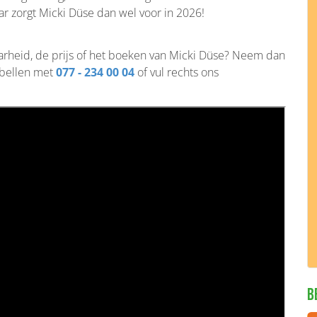
ar zorgt Micki Düse dan wel voor in 2026!
aarheid, de prijs of het boeken van Micki Düse? Neem dan
 bellen met
077 - 234 00 04
of vul rechts ons
B