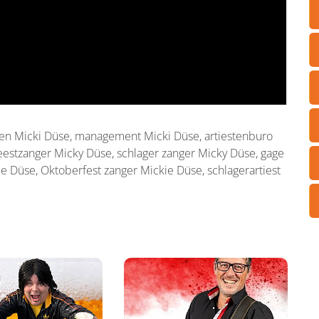
en Micki Düse, management Micki Düse, artiestenburo
feestzanger Micky Düse, schlager zanger Micky Düse, gage
ie Düse, Oktoberfest zanger Mickie Düse, schlagerartiest