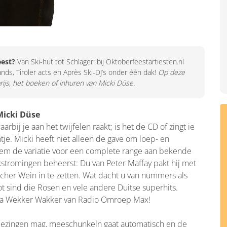
eest?
Van Ski-hut tot Schlager: bij Oktoberfeestartiesten.nl
ands, Tiroler acts en Après Ski-DJ’s onder één dak!
Op deze
prijs, het boeken of inhuren van Micki Düse.
Micki Düse
bij je aan het twijfelen raakt; is het de CD of zingt ie
tje. Micki heeft niet alleen de gave om loep- en
 stem de variatie voor een complete range aan bekende
iekstromingen beheerst: Du van Peter Maffay pakt hij met
her Wein in te zetten. Wat dacht u van nummers als
ot sind die Rosen en vele andere Duitse superhits.
ramma Wekker Wakker van Radio Omroep Max!
 meezingen mag, meeschunkeln gaat automatisch en de