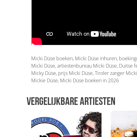
Micki Düse boeken, Micki Düse inhuren, boeking
Micki Düse, artiestenbureau Micki Düse, Duitse 
Micky Düse, prijs Micki Düse, Tiroler zanger Mick
Mickie Düse, Micki Düse boeken in 2026
Vergelijkbare artiesten