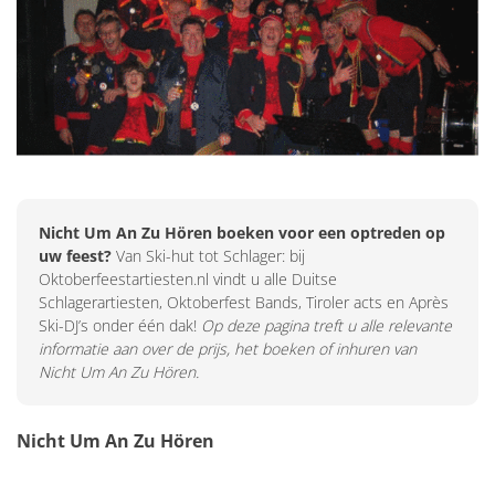
Nicht Um An Zu Hören boeken voor een optreden op
uw feest?
Van Ski-hut tot Schlager: bij
Oktoberfeestartiesten.nl vindt u alle Duitse
Schlagerartiesten, Oktoberfest Bands, Tiroler acts en Après
Ski-DJ’s onder één dak!
Op deze pagina treft u alle relevante
informatie aan over de prijs, het boeken of inhuren van
Nicht Um An Zu Hören.
Nicht Um An Zu Hören