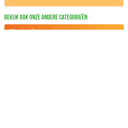
Bekijk ook onze andere categorieën:
Oktoberfest bands
Schlager artiesten
Oktoberfest DJ's
Schlager Stars
Duitse dansgroepen
Blaaskapellen