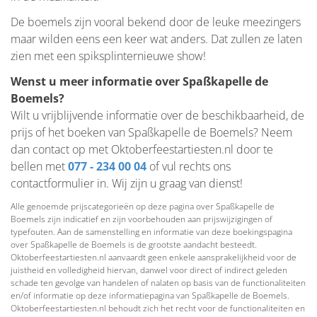
De boemels zijn vooral bekend door de leuke meezingers
maar wilden eens een keer wat anders. Dat zullen ze laten
zien met een spiksplinternieuwe show!
Wenst u meer informatie over Spaßkapelle de
Boemels?
Wilt u vrijblijvende informatie over de beschikbaarheid, de
prijs of het boeken van Spaßkapelle de Boemels? Neem
dan contact op met Oktoberfeestartiesten.nl door te
bellen met
077 - 234 00 04
of vul rechts ons
contactformulier in. Wij zijn u graag van dienst!
Alle genoemde prijscategorieën op deze pagina over Spaßkapelle de
Boemels zijn indicatief en zijn voorbehouden aan prijswijzigingen of
typefouten. Aan de samenstelling en informatie van deze boekingspagina
over Spaßkapelle de Boemels is de grootste aandacht besteedt.
Oktoberfeestartiesten.nl aanvaardt geen enkele aansprakelijkheid voor de
juistheid en volledigheid hiervan, danwel voor direct of indirect geleden
schade ten gevolge van handelen of nalaten op basis van de functionaliteiten
en/of informatie op deze informatiepagina van Spaßkapelle de Boemels.
Oktoberfeestartiesten.nl behoudt zich het recht voor de functionaliteiten en