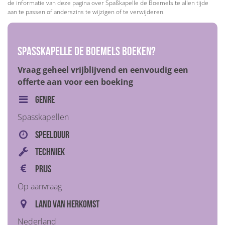
de informatie van deze pagina over Spaßkapelle de Boemels te allen tijde
aan te passen of anderszins te wijzigen of te verwijderen.
Spaßkapelle de Boemels boeken?
Vraag geheel vrijblijvend en eenvoudig een
offerte aan voor een boeking
Genre
Spasskapellen
Speelduur
Techniek
Prijs
Op aanvraag
Land van herkomst
Nederland