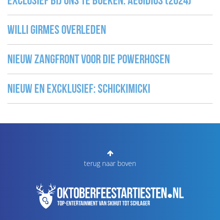
Exclusief bij ons te boeken: Aegidius (2024)
Willi Girmes overleden
Nieuw Zangfront voor Die Powerhosen
Nieuw en excklusief: Schickimicki
terug naar boven