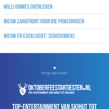
Willi Girmes overleden
Nieuw Zangfront voor Die Powerhosen
Nieuw en excklusief: Schickimicki
terug naar boven
Top-entertainment van skihut tot